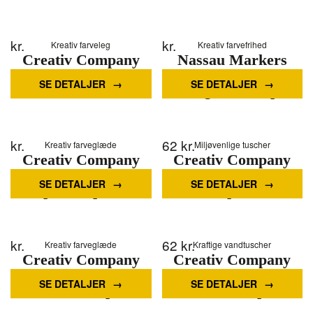
kr.
kr.
Kreativ farveleg
Kreativ farvefrihed
Creativ Company
Nassau Markers
Orange Jumbo
dual tip white
SE DETALJER
SE DETALJER
markers 12st.
triangular 168 pcs
kr.
62
kr.
Kreativ farveglæde
Miljøvenlige tuscher
Creativ Company
Creativ Company
Warm yellow Jumbo
Green Jumbo pens
SE DETALJER
SE DETALJER
pens 12pcs.
12pcs.
kr.
62
kr.
Kreativ farveglæde
Kraftige vandtuscher
Creativ Company
Creativ Company
Light green Jumbo
Bright green Jumbo
SE DETALJER
SE DETALJER
markers 12pcs.
markers 12pcs.