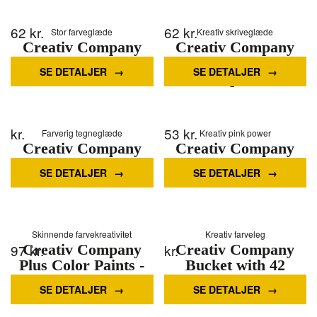
62
kr.
62
kr.
Stor farveglæde
Kreativ skriveglæde
Creativ Company
Creativ Company
Wine red Jumbo
Pink Jumbo pens
SE DETALJER
SE DETALJER
markers 12st.
12pcs.
kr.
53
kr.
Farverig tegneglæde
Kreativ pink power
Creativ Company
Creativ Company
Bucket with 100 pens
Pink markers 18st.
SE DETALJER
SE DETALJER
18 colors
Skinnende farvekreativitet
Kreativ farveleg
97
Creativ Company
kr.
kr.
Creativ Company
Plus Color Paints -
Bucket with 42
Gold Silver Off-
Jumbo pens 12
SE DETALJER
SE DETALJER
white
colors