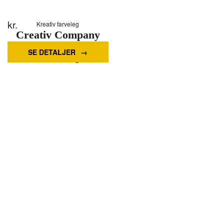
kr.
Kreativ farveleg
Creativ Company
Dark brown Jumbo
SE DETALJER
markers 12pcs.