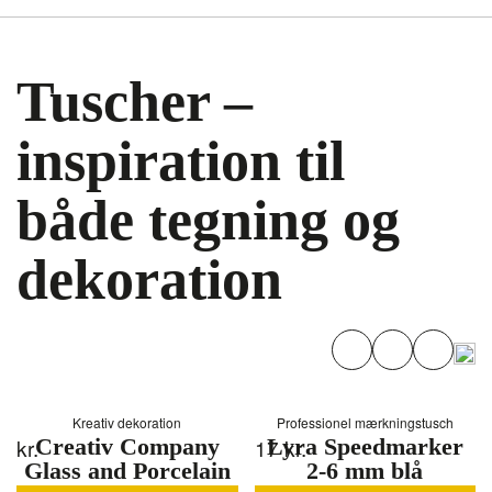
Tuscher –
inspiration til
både tegning og
dekoration
Kreativ dekoration
Professionel mærkningstusch
kr.
Creativ Company
17
Lyra Speedmarker
kr.
Glass and Porcelain
2-6 mm blå