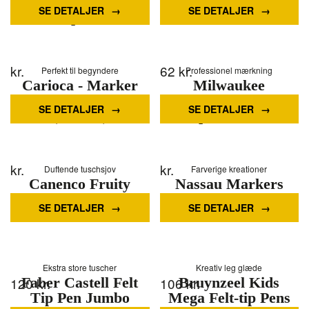
Markers Colour
SE DETALJER
SE DETALJER
4pcs.
kr.
62
kr.
Perfekt til begyndere
Professionel mærkning
Carioca - Marker
Milwaukee
w/baby handle (6pcs)
Permanent Marker
SE DETALJER
SE DETALJER
(809409)
Spids 4 dele
kr.
kr.
Duftende tuschsjov
Farverige kreationer
Canenco Fruity
Nassau Markers
Squad Paw Patrol
dual tip 48pcs
SE DETALJER
SE DETALJER
Pens with Scent
Ekstra store tuscher
Kreativ leg glæde
120
Faber Castell Felt
kr.
106
Bruynzeel Kids
kr.
Tip Pen Jumbo
Mega Felt-tip Pens