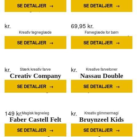
Super Washable (24
10 pcs.
SE DETALJER
SE DETALJER
pcs)
kr.
69,95
kr.
Kreativ tegneglæde
Farveglæde for børn
BIC Kids Visacolor
Kreativ For De Små,
SE DETALJER
SE DETALJER
XL
Tusser
kr.
kr.
Stærk kreativ farve
Kreative farvetoner
Creativ Company
Nassau Double
Dark orange Jumbo
markers 120 pcs in
SE DETALJER
SE DETALJER
markers 12pcs.
nylon wallet
149
kr.
kr.
Magisk tegneleg
Kreativ glimmermagi
Faber Castell Felt
Bruynzeel Kids
Tip Pen Connector
Glitter Felt Tip Pens
SE DETALJER
SE DETALJER
Unicorn 33 pcs
6 pcs.